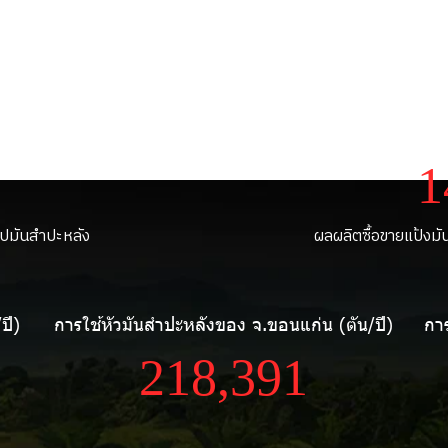
)
กำล
2
ูปมันสำปะหลัง
ผลผลิตซื้อขายแป้งม
ปี)
การใช้หัวมันสำปะหลังของ จ.ขอนแก่น (ตัน/ปี)
กา
376,785