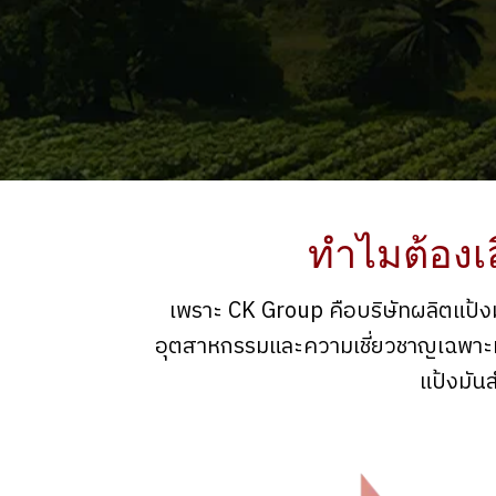
ทำไมต้องเ
เพราะ CK Group คือบริษัทผลิตแป้ง
อุตสาหกรรมและความเชี่ยวชาญเฉพาะทา
แป้งมัน