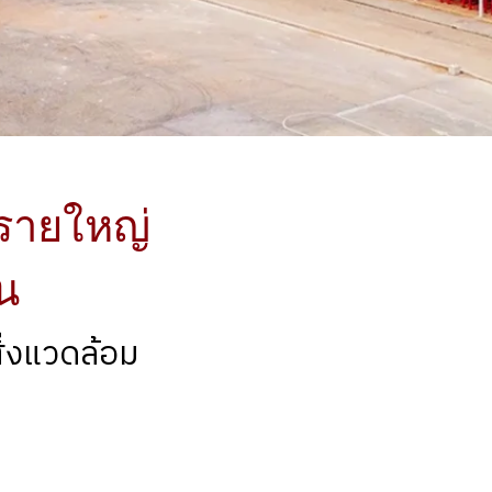
งรายใหญ่
ืน
ิ่งแวดล้อม