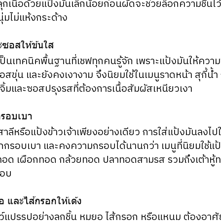
กเนื้อด้วยแป้งมันเล็กน้อยก่อนผัดจะช่วยล็อกความชื้นไว้ใน
นุ่มไม่แห้งกระด้าง
ะซอสให้ข้นใส
ป็นเทคนิคพื้นฐานที่เชฟทุกคนรู้จัก เพราะแป้งมันให้คว
อสขุ่น และยังคงเงางาม จึงนิยมใช้ในเมนูราดหน้า สุกี้น้ำ ก
้ำจิ้มและซอสปรุงรสที่ต้องการเนื้อสัมผัสเหนียวเงา
วกรอบเบา
าลีหรือแป้งข้าวเจ้าเพียงอย่างเดียว การใส่แป้งมันลงไ
อกกรอบเบา และคงความกรอบได้นานกว่า เมนูที่นิยมใช้แป
มูทอด เผือกทอด กล้วยทอด ปลาทอดสามรส รวมถึงเต้าหู้ทอ
รอบ
ยอ และไส้กรอกให้เด้ง
ตว์แปรรูปอย่างลูกชิ้น หมูยอ ไส้กรอก หรือแหนม ต้องอาศ