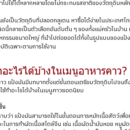
นำไปใช้ได้หลากหลายโดยไม่กระทบรสชาติของวัตถุดิบหลั
นยังเป็นวัตถุดิบที่ปลอดกลูเตน หาซื้อได้ง่ายในประเทศไทย
ชนิดนี้กลายเป็นตัวเลือกอันดับต้น ๆ ของทั้งแม่ครัวในบ้าน
กรรมขนาดใหญ่ ที่นำไปต่อยอดได้ทั้งในรูปแบบของแป้ง
มบัติเฉพาะตามการใช้งาน
ำอะไรได้บ้างในเมนูอาหารคาว?
ว แป้งมันมีบทบาทตั้งแต่ขั้นตอนเตรียมวัตถุดิบไปจนถึ
ูกใช้ทำอะไรได้บ้างในเมนูคาวยอดนิยม
ึ้น
ว่า แป้งมันสามารถใช้ในขั้นตอนการหมักเนื้อสัตว์เพื่อช่ว
พาะในการทำผัดเนื้อสไตล์จีน เช่น เนื้อผัดน้ำมันหอย หมูผัด