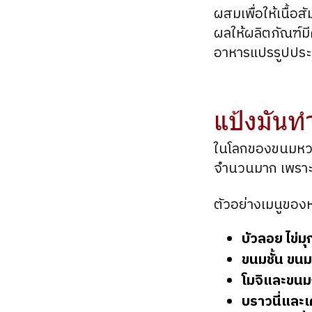
ผสมเพื่อให้เนื้อส
ผลให้ผลิตภัณฑ์มี
อาหารแปรรูปประเ
แป้งมันท
ในโลกของขนมหวาน
จำนวนมาก เพราะคุ
ตัวอย่างเมนูของห
บัวลอย ไข่มุ
ขนมชั้น ขนม
โมจิและขนมญี
บราวนี่และ