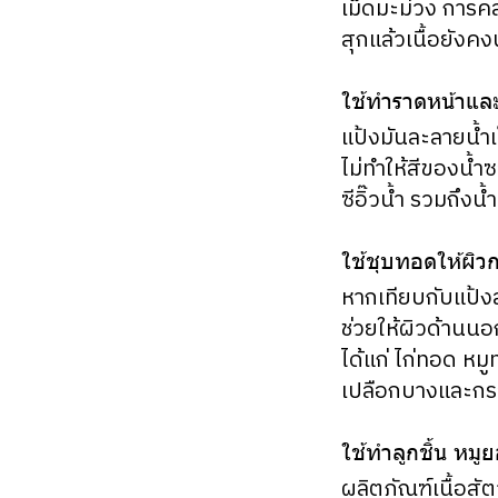
เม็ดมะม่วง การคลุ
สุกแล้วเนื้อยังคง
ใช้ทำราดหน้าแล
แป้งมันละลายน้ำเ
ไม่ทำให้สีของน้ำซ
ซีอิ๊วน้ำ รวมถึงน
ใช้ชุบทอดให้ผิ
หากเทียบกับแป้งส
ช่วยให้ผิวด้านน
ได้แก่ ไก่ทอด ห
เปลือกบางและก
ใช้ทำลูกชิ้น หมู
ผลิตภัณฑ์เนื้อสั