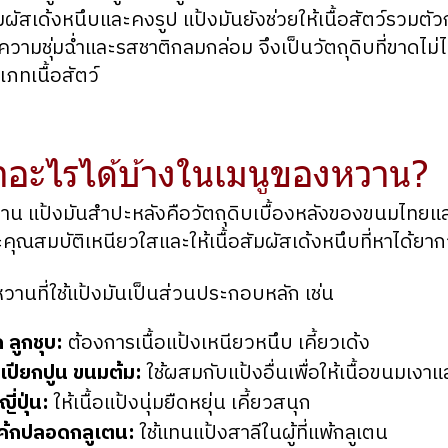
ัมผัสเด้งหนึบและคงรูป แป้งมันยังช่วยให้เนื้อสัตว์รวมตัวกั
ความชุ่มฉ่ำและรสชาติกลมกล่อม จึงเป็นวัตถุดิบที่ขาดไม่ไ
ภทเนื้อสัตว์
ำอะไรได้บ้างในเมนูของหวาน?
 แป้งมันสำปะหลังคือวัตถุดิบเบื้องหลังของขนมไทยแ
ณสมบัติเหนียวใสและให้เนื้อสัมผัสเด้งหนึบที่หาได้ยาก
วานที่ใช้แป้งมันเป็นส่วนประกอบหลัก เช่น
ก ลูกชุบ:
ต้องการเนื้อแป้งเหนียวหนึบ เคี้ยวเด้ง
เปียกปูน ขนมต้ม:
ใช้ผสมกับแป้งอื่นเพื่อให้เนื้อขนมเงาแ
่ปุ่น:
ให้เนื้อแป้งนุ่มยืดหยุ่น เคี้ยวสนุก
เค้กปลอดกลูเตน:
ใช้แทนแป้งสาลีในผู้ที่แพ้กลูเตน