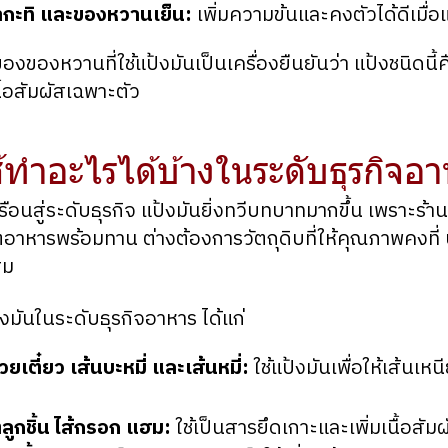
น้ำกะทิ และของหวานเย็น:
เพิ่มความข้นและคงตัวได้ดีเมื่อแ
องหวานที่ใช้แป้งมันเป็นเครื่องยืนยันว่า แป้งชนิดนี้
ื้อสัมผัสเฉพาะตัว
้ทำอะไรได้บ้างในระดับธุรกิจอ
เรือนสู่ระดับธุรกิจ แป้งมันยิ่งทวีบทบาทมากขึ้น เพราะร้
ิตอาหารพร้อมทาน ต่างต้องการวัตถุดิบที่ให้คุณภาพคงที
สม
้งมันในระดับธุรกิจอาหาร ได้แก่
๋วยเตี๋ยว เส้นบะหมี่ และเส้นหมี่:
ใช้แป้งมันเพื่อให้เส้นเห
ูกชิ้น ไส้กรอก แฮม:
ใช้เป็นสารยึดเกาะและเพิ่มเนื้อสัม