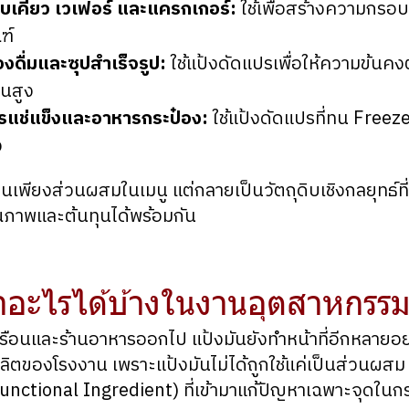
บเคี้ยว เวเฟอร์ และแครกเกอร์:
ใช้เพื่อสร้างความกรอ
ฑ์
องดื่มและซุปสำเร็จรูป:
ใช้แป้งดัดแปรเพื่อให้ความข้น
อนสูง
ารแช่แข็งและอาหารกระป๋อง:
ใช้แป้งดัดแปรที่ทน Free
ง
ป็นเพียงส่วนผสมในเมนู แต่กลายเป็นวัตถุดิบเชิงกลยุทธ์ที่
ภาพและต้นทุนได้พร้อมกัน
ำอะไรได้บ้างในงานอุตสาหกรร
รือนและร้านอาหารออกไป แป้งมันยังทำหน้าที่อีกหลายอ
ิตของโรงงาน เพราะแป้งมันไม่ได้ถูกใช้แค่เป็นส่วนผสม แ
Functional Ingredient) ที่เข้ามาแก้ปัญหาเฉพาะจุดใ