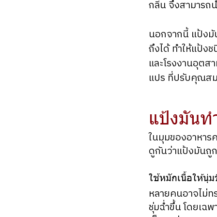
กลิ่น จึงสามารถ
นอกจากนี้ แป้งมั
ถึงได้ ทำให้แป้ง
และโรงงานอุตสาห
แปร ที่ปรับคุณส
แป้งมันท
ในมุมของอาหารคา
ดูกันว่าแป้งมันถ
ใช้หมักเนื้อให้นุ่มข
หลายคนอาจไม่ทราบ
ชุ่มฉ่ำขึ้น โดยเฉ