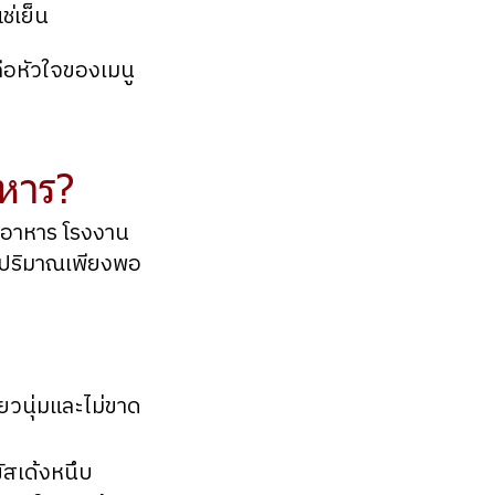
ช่เย็น
คือหัวใจของเมนู
าหาร?
านอาหาร โรงงาน
่ ปริมาณเพียงพอ
นียวนุ่มและไม่ขาด
ผัสเด้งหนึบ