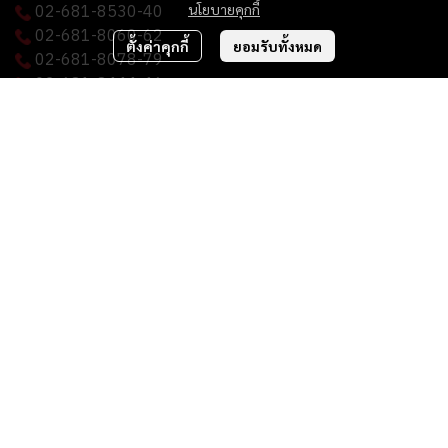
02-681-8530-40
นโยบายคุกกี้
02-681-8060-62
ตั้งค่าคุกกี้
ยอมรับทั้งหมด
02-681-8078-79
02-681-8444-46
02-681-8449-50
02-681-8069
(แฟกซ์)
ckcstarch@gmail.com
เมนู
เกี่ยวกับเรา
ผลิตภัณฑ์ของเรา
การพัฒนาอย่างยั่งยืน
บทความและข่าวสาร
ร่วมงานกับเรา
ติดต่อเรา
© Copyright 2024. All Right Reserved.
Powered By
MakeWebEasy