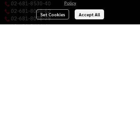
02-681-8530-40
Policy
02-681-8060-62
Set Cookies
Accept All
02-681-8078-79
02-681-8444-46
02-681-8449-50
02-681-8069
(FAX)
ckcstarch@gmail.com
Menu
About Us
Our Products
Sustainability
Articles and News
Careers
Contact Us
© Copyright 2024. All Right Reserved.
Powered By
MakeWebEasy