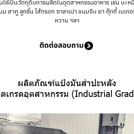
ใช้เป็นวัตถุดิบการผลิตในอุตสาหกรรมอาหาร เช่น บะหมี่กึ
นม สาคู ลูกชิ้น ไส้กรอก ซาลาเปา ขนมจีบ ยา คุ๊กกี้ เบเกอ
หวาน ฯลฯ
ผลิตภัณฑ์แป้งมันสำปะหลัง
ิดเกรดอุตสาหกรรม (Industrial Gra