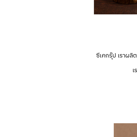
ซีเคกรุ๊ป เราผ
เ