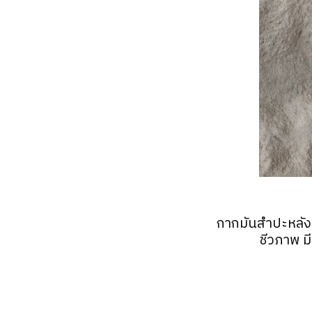
กากมันสำปะหลังท
ชีวภาพ ม