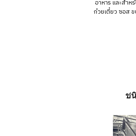
อาหาร และสำหรับ
ก๋วยเตี๋ยว ซอส ข
ชน