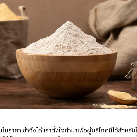
นในราคาเข้าถึงได้ เราตั้งใจทำมาเพื่อผู้บริโภคมีไว้สำหร