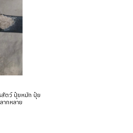
ว์ ปุ๋ยหมัก ปุ๋ย
งหลากหลาย